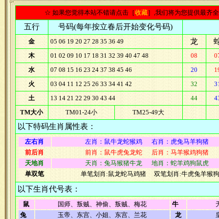
☆ 如果您觉得本站不错请点击［
收藏
］,我们将为您提供最齐
五行
号码(每年按立春后开始变化号码)
龙
金
05 06 19 20 27 28 35 36 49
木
01 02 09 10 17 18 31 32 39 40 47 48
08
0
水
07 08 15 16 23 24 37 38 45 46
20
1
火
03 04 11 12 25 26 33 34 41 42
32
3
土
13 14 21 22 29 30 43 44
44
4
TM大小
TM01-24小
TM25-49大
以下特码生肖属性表：
左右肖
左肖：鼠牛龙蛇猴鸡 右肖：虎兔马羊狗猪
前后肖
前肖：鼠牛虎兔龙蛇 后肖：马羊猴鸡狗猪
天地肖
天肖：兔马猴猪牛龙 地肖：蛇羊鸡狗鼠虎
单双笔
单笔划肖:鼠龙蛇马鸡猪 双笔划肖:牛虎兔羊猴
以下生肖代号表：
鼠
国师、叛贼、神偷、叛贼、梅花
牛
兔
玉帝、东宫、小姐、东宫、兰花
龙