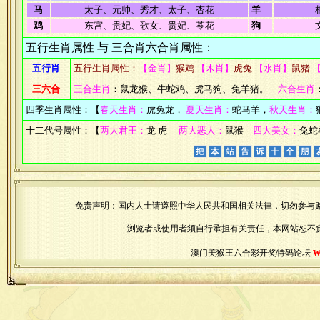
马
太子、元帅、秀才、太子、杏花
羊
鸡
东宫、贵妃、歌女、贵妃、苓花
狗
五行生肖属性 与 三合肖六合肖属性：
五行肖
五行生肖属性：
【金肖】
猴鸡
【木肖】
虎兔
【水肖】
鼠猪
三六合
三合生肖
：鼠龙猴、牛蛇鸡、虎马狗、兔羊猪。
六合生肖
四季生肖属性：【
春天生肖：
虎兔龙，
夏天生肖：
蛇马羊，
秋天生肖：
十二代号属性：【
两大君王：
龙 虎
两大恶人：
鼠猴
四大美女：
兔蛇
免责声明：国内人士请遵照中华人民共和国相关法律，切勿参与
浏览者或使用者须自行承担有关责任，本网站恕不
w
澳门美猴王六合彩开奖特码论坛